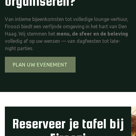
organiseren?
Van intieme bijeenkomsten tot volledige lounge-verhuur,
Firoozi biedt een verfijnde omgeving in het hart van Den
Haag. Wij stemmen het
menu, de sfeer en de beleving
volledig af op uw wensen — van dagfeesten tot late-
night parties.
PLAN UW EVENEMENT
Reserveer je tafel bij