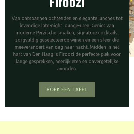
Firoozi
Van ontspannen ochtenden en elegante lunches tot
levendige late-night lounge-uren. Geniet van
moderne Perzische smaken, signature cocktails,
zorgvuldig geselecteerde wijnen en een sfeer die
meeverandert van dag naar nacht. Midden in het
hart van Den Haag is Firoozi de perfecte plek voor
lange gesprekken, heerlijk eten en onvergetelijke
avonden.
BOEK EEN TAFEL