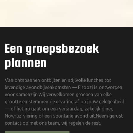
Een groepsbezoek
plannen
Van ontspannen ontbijten en stijlvolle lunches tot
levendige avondbijeenkomsten — Firoozi is ontworpen
voor samenzijn.Wij verwelkomen groepen van elke
grootte en stemmen de ervaring af op jouw gelegenheid
— of het nu gaat om een verjaardag, zakelijk diner,
Nowruz-viering of een spontane avond uit.Neem gerust
contact op met ons team, wij regelen de rest.